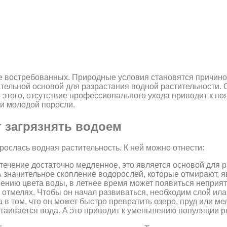
е востребованных. Природные условия становятся причиной
тельной основой для разрастания водной растительности. 
 этого, отсутствие профессионального ухода приводит к по
 и молодой поросли.
 загрязнять водоем
зрослась водная растительность. К ней можно отнести:
 течение достаточно медленное, это является основой для 
А значительное скопление водорослей, которые отмирают, 
нению цвета воды, в летнее время может появиться неприят
а отмелях. Чтобы он начал развиваться, необходим слой ил
в том, что он может быстро превратить озеро, пруд или ме
таивается вода. А это приводит к уменьшению популяции 