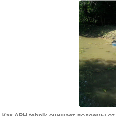
Как APH tehnik очищает водоемы от