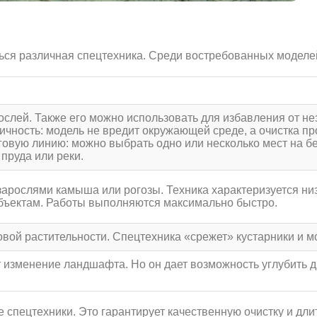
ться различная спецтехника. Среди востребованных моделе
рослей. Также его можно использовать для избавления от 
огичность: модель не вредит окружающей среде, а очистка 
говую линию: можно выбрать одно или несколько мест на бер
 пруда или реки.
арослями камыша или рогозы. Техника характеризуется низ
бъектам. Работы выполняются максимально быстро.
овой растительности. Спецтехника «срежет» кустарники и 
 изменение ландшафта. Но он дает возможность углубить дн
спецтехники. Это гарантирует качественную очистку и длит