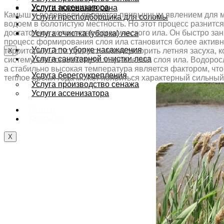
Услуги ассенизатора
Услуга тюкования сена
Камыш и водоросли являются привычным явлением для мел
Услуги пресподборщика для соломы
Статьи
водоем в болотистую местность. Но этот процесс разнится
Контакты
достаточное количество органического ила. Он быстро за
Услуга очистка (уборка) леса
процесс формирования слоя ила становится более активн
Услуга по уборке насаждения
территории. Этот процесс может ускорить летняя засуха,
X
Услуга санитарной очистки леса
систему, что способствует закреплению слоя ила. Водоро
а стабильно высокая температура является фактором, что 
Услуга берегоукрепления
теплое время года может появиться характерный сильный
Услуга производство сенажа
Услуги ассенизатора
Статьи
Контакты
X