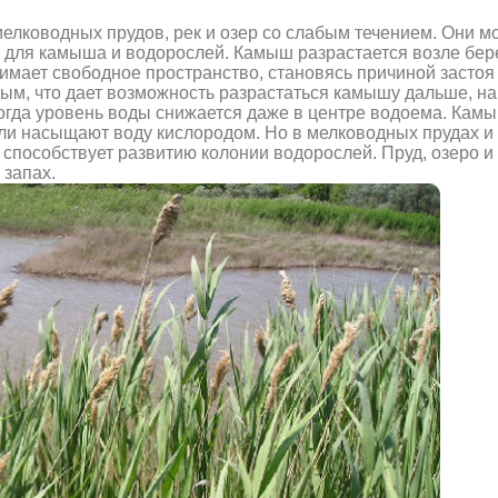
ководных прудов, рек и озер со слабым течением. Они мо
 для камыша и водорослей. Камыш разрастается возле берег
нимает свободное пространство, становясь причиной застоя
ым, что дает возможность разрастаться камышу дальше, на
 когда уровень воды снижается даже в центре водоема. Ка
сли насыщают воду кислородом. Но в мелководных прудах и
способствует развитию колонии водорослей. Пруд, озеро и 
 запах.