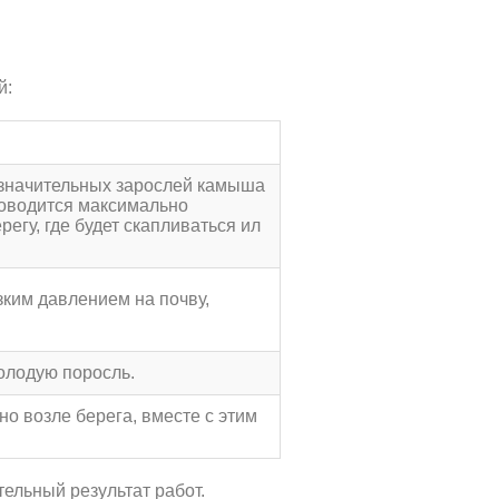
й:
незначительных зарослей камыша
проводится максимально
егу, где будет скапливаться ил
ким давлением на почву,
молодую поросль.
о возле берега, вместе с этим
ельный результат работ.