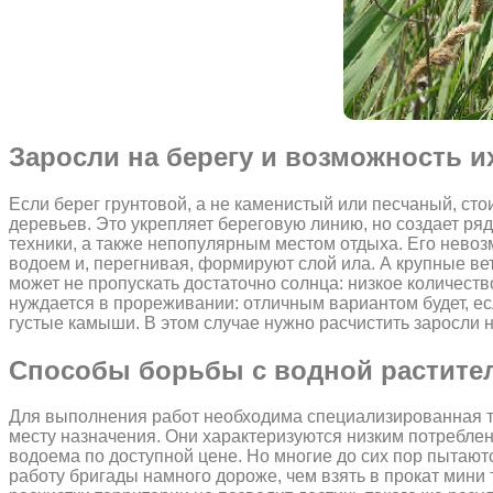
Заросли на берегу и возможность и
Если берег грунтовой, а не каменистый или песчаный, ст
деревьев. Это укрепляет береговую линию, но создает ря
техники, а также непопулярным местом отдыха. Его невоз
водоем и, перегнивая, формируют слой ила. А крупные вет
может не пропускать достаточно солнца: низкое количест
нуждается в прореживании: отличным вариантом будет, ес
густые камыши. В этом случае нужно расчистить заросли н
Способы борьбы с водной растите
Для выполнения работ необходима специализированная те
месту назначения. Они характеризуются низким потреблен
водоема по доступной цене. Но многие до сих пор пытают
работу бригады намного дороже, чем взять в прокат мин