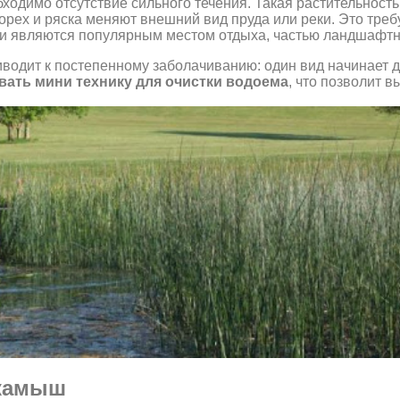
еобходимо отсутствие сильного течения. Такая растительност
орех и ряска меняют внешний вид пруда или реки. Это тре
еки являются популярным местом отдыха, частью ландшафтно
водит к постепенному заболачиванию: один вид начинает д
вать мини технику для очистки водоема
, что позволит 
 камыш