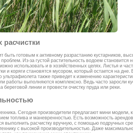
х расчистки
оит быть готовым к активному разрастанию кустарников, вы
д проблем. Из-за густой растительность водоем становится
можно использовать и в хозяйственных целях. Листья и ча
ки и коряги становятся мусором, который остается на дне. 
во ультрафиолета также приведет к изменению характеристи
ли работы выполняются комплексно. Ведь часто заросли ку
а береговой линии и провести очистку пруда или реки.
льностью
хника. Сегодня производители предлагают мини модели, к
ием топлива и маневренностью. Есть возможность арендов
ся выполнить расчистку вручную, с помощью подручных сред
и технику с высокой производительностью. Даже максималь