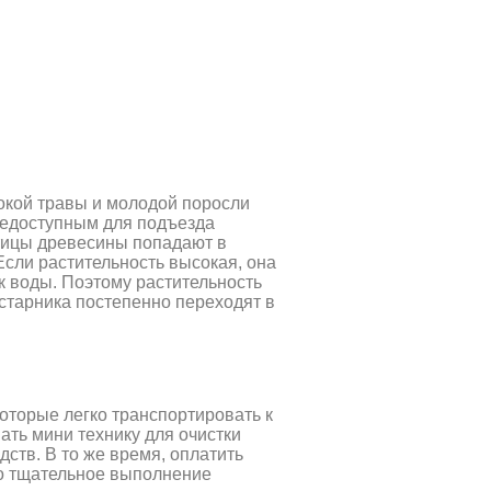
сокой травы и молодой поросли
 недоступным для подъезда
стицы древесины попадают в
Если растительность высокая, она
к воды. Поэтому растительность
старника постепенно переходят в
оторые легко транспортировать к
ать мини технику для очистки
ств. В то же время, оплатить
но тщательное выполнение