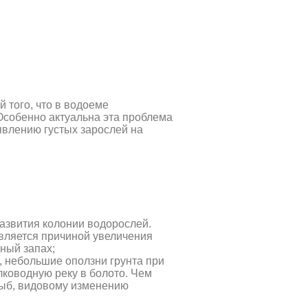
 того, что в водоеме
Особенно актуальна эта проблема
явлению густых зарослей на
развития колонии водорослей.
является причиной увеличения
ный запах;
а, небольшие оползни грунта при
лководную реку в болото. Чем
рыб, видовому изменению