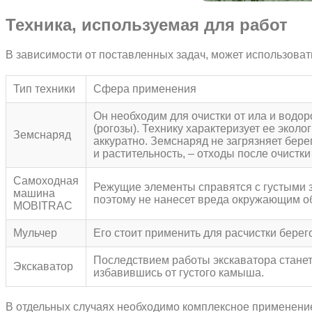
Техника, используемая для работ
В зависимости от поставленных задач, может использова
Тип техники
Сфера применения
Он необходим для очистки от ила и водо
(рогозы). Технику характеризует ее экол
Земснаряд
аккуратно. Земснаряд не загрязняет бере
и растительность, – отходы после очистки
Самоходная
Режущие элементы справятся с густыми з
машина
поэтому не нанесет вреда окружающим о
MOBITRAC
Мульчер
Его стоит применить для расчистки берег
Последствием работы экскаватора станет
Экскаватор
избавившись от густого камыша.
В отдельных случаях необходимо комплексное применение 