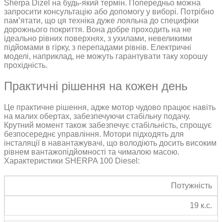
Sherpa Dizel на будь-який термін. Попередньо можна
запросити консультацію або допомогу у виборі. Потрібно
пам’ятати, що ця техніка дуже лояльна до специфіки
дорожнього покриття. Вона добре проходить на не
ідеально рівних поверхнях, з ухилами, невеликими
підйомами в гірку, з перепадами рівнів. Електричні
моделі, наприклад, не можуть гарантувати таку хорошу
прохідність.
Практичні рішення на кожен день
Це практичне рішення, адже мотор чудово працює навіть
на малих обертах, забезпечуючи стабільну подачу.
Крутний момент також забезпечує стабільність, спрощує
безпосереднє управління. Мотори підходять для
інсталяції в навантажувачі, що володіють досить високим
рівнем вантажопідйомності та чималою масою.
Характеристики SHERPA 100 Diesel:
Потужність
19 к.с.