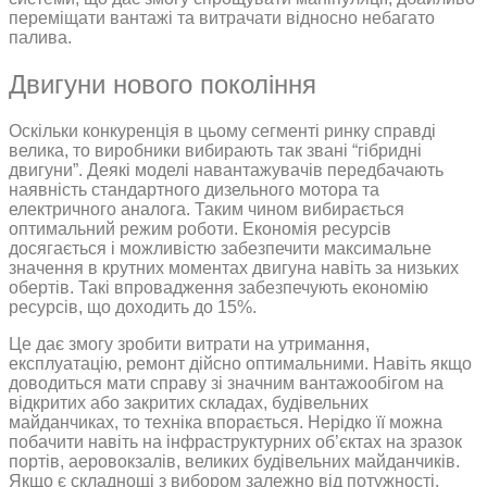
переміщати вантажі та витрачати відносно небагато
палива.
Двигуни нового покоління
Оскільки конкуренція в цьому сегменті ринку справді
велика, то виробники вибирають так звані “гібридні
двигуни”. Деякі моделі навантажувачів передбачають
наявність стандартного дизельного мотора та
електричного аналога. Таким чином вибирається
оптимальний режим роботи. Економія ресурсів
досягається і можливістю забезпечити максимальне
значення в крутних моментах двигуна навіть за низьких
обертів. Такі впровадження забезпечують економію
ресурсів, що доходить до 15%.
Це дає змогу зробити витрати на утримання,
експлуатацію, ремонт дійсно оптимальними. Навіть якщо
доводиться мати справу зі значним вантажообігом на
відкритих або закритих складах, будівельних
майданчиках, то техніка впорається. Нерідко її можна
побачити навіть на інфраструктурних об’єктах на зразок
портів, аеровокзалів, великих будівельних майданчиків.
Якщо є складнощі з вибором залежно від потужності,