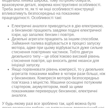
Модельна лінійка широка, тому потрібно обирати,
враховуючи деталі, зокрема конструктивні особливості.
Треба знати те, як ті чи інші особливості конструкції
впливатимуть безпосередньо на показники
працездатності. Особливості такі:
Електричні аналоги приводяться в дію електрикою,
а бензинові працюють завдяки подачі електричної
іскри, що запалює бензин і повітря.
Дизельні агрегати працюють за іншим способом.
Займання палива відбувається в процесі запуску
мотора, адже при цьому відбувається дуже сильне
стиснення повітряних частинок. Тобто двигун
дизельного типу – це обов’язково високий рівень
стиснення повітря, що вносить деякі нюанси для
ініціації запуску.
Якщо порівнювати рівень компресії, то у дизельних
агрегатів показники майже в чотири рази більші, ніж
у бензинових. Компресія моторів безпосередньо
пов’язана з міцністю. Машини оснащені потужним
стартером, акумулятором, який за цими
показниками перевершує бензинові, електричні
аналоги.
У будь-якому разі все зроблено так, щоб можна було
легко розпочати роботу, не витрачаючи дорогоцінний час