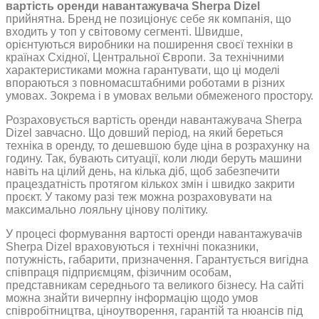
вартість оренди навантажувача Sherpa Dizel
прийнятна. Бренд не позиціонує себе як компанія, що
входить у топ у світовому сегменті. Швидше,
орієнтуються виробники на поширення своєї техніки в
країнах Східної, Центральної Європи. За технічними
характеристиками можна гарантувати, що ці моделі
впораються з повномасштабними роботами в різних
умовах. Зокрема і в умовах вельми обмеженого простору.
Розраховується вартість оренди навантажувача Sherpa
Dizel завчасно. Що довший період, на який береться
техніка в оренду, то дешевшою буде ціна в розрахунку на
годину. Так, бувають ситуації, коли люди беруть машини
навіть на цілий день, на кілька діб, щоб забезпечити
працездатність протягом кількох змін і швидко закрити
проєкт. У такому разі теж можна розраховувати на
максимально лояльну цінову політику.
У процесі формування вартості оренди навантажувачів
Sherpa Dizel враховуються і технічні показники,
потужність, габарити, призначення. Гарантується вигідна
співпраця підприємцям, фізичним особам,
представникам середнього та великого бізнесу. На сайті
можна знайти вичерпну інформацію щодо умов
співробітництва, ціноутворення, гарантій та нюансів під