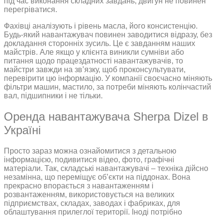
під час виконання складних завдань, двигун не повинен
перегріватися.
Фахівці аналізують і рівень масла, його консистенцію.
Будь-який навантажувач повинен заводитися відразу, без
докладання сторонніх зусиль. Це є завданням наших
майстрів. Але якщо у клієнта виникли сумніви або
питання щодо працездатності навантажувачів, то
майстри завжди на зв’язку, щоб проконсультувати,
перевірити цю інформацію. У компанії своєчасно міняють
фільтри машин, мастило, за потреби міняють колінчастий
вал, підшипники і не тільки.
Оренда навантажувача Sherpa Dizel в
Україні
Просто зараз можна ознайомитися з детальною
інформацією, подивитися відео, фото, графічні
матеріали. Так, складські навантажувачі – техніка дійсно
незамінна, що переміщує об’єкти на піддонах. Вона
прекрасно впорається з навантаженням і
розвантаженням, використовується на великих
підприємствах, складах, заводах і фабриках, для
облаштування прилеглої території. Іноді потрібно