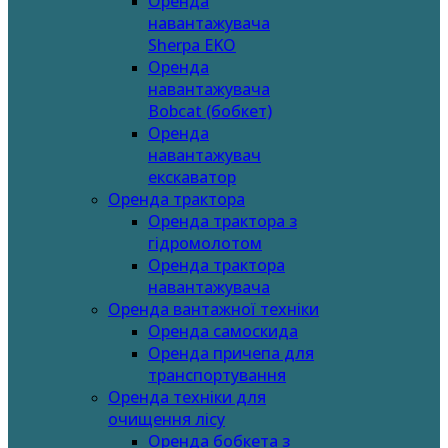
Оренда
навантажувача
Sherpa EKO
Оренда
навантажувача
Bobcat (бобкет)
Оренда
навантажувач
екскаватор
Оренда трактора
Оренда трактора з
гідромолотом
Оренда трактора
навантажувача
Оренда вантажної техніки
Оренда самоскида
Оренда причепа для
транспортування
Оренда техніки для
очищення лісу
Оренда бобкета з