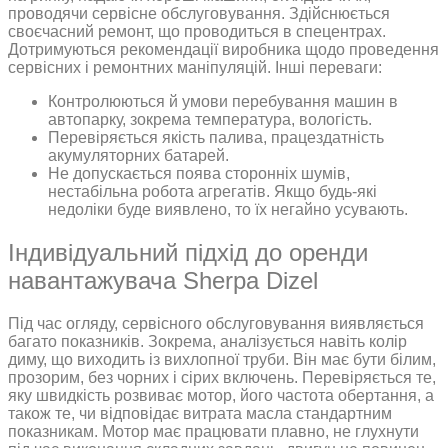
проводячи сервісне обслуговування. Здійснюється
своєчасний ремонт, що проводиться в спецентрах.
Дотримуються рекомендації виробника щодо проведення
сервісних і ремонтних маніпуляцій. Інші переваги:
Контролюються й умови перебування машин в
автопарку, зокрема температура, вологість.
Перевіряється якість палива, працездатність
акумуляторних батарей.
Не допускається поява сторонніх шумів,
нестабільна робота агрегатів. Якщо будь-які
недоліки буде виявлено, то їх негайно усувають.
Індивідуальний підхід до оренди
навантажувача Sherpa Dizel
Під час огляду, сервісного обслуговування виявляється
багато показників. Зокрема, аналізується навіть колір
диму, що виходить із вихлопної труби. Він має бути білим,
прозорим, без чорних і сірих включень. Перевіряється те,
яку швидкість розвиває мотор, його частота обертання, а
також те, чи відповідає витрата масла стандартним
показникам. Мотор має працювати плавно, не глухнути