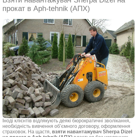
прокат в Aph-tehnik (АПХ)
Іноді клієнтів відлякують деякі бюрократичні зволікання,
необхідність вивчення об’ємного договору, оформлення
страховок. На щастя,
взяти навантажувач Sherpa Dizel