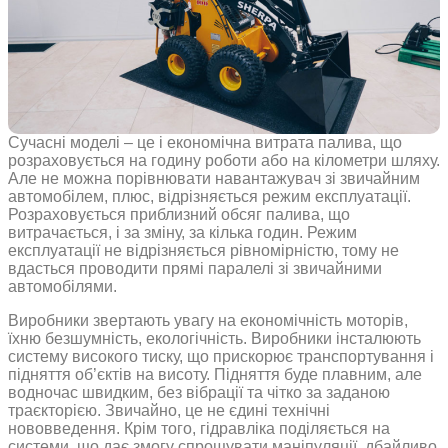
Сучасні моделі – це і економічна витрата палива, що
розраховується на годину роботи або на кілометри шляху.
Але не можна порівнювати навантажувач зі звичайним
автомобілем, плюс, відрізняється режим експлуатації.
Розраховується приблизний обсяг палива, що
витрачається, і за зміну, за кілька годин. Режим
експлуатації не відрізняється рівномірністю, тому не
вдасться проводити прямі паралелі зі звичайними
автомобілями.
Виробники звертають увагу на економічність моторів,
їхню безшумність, екологічність. Виробники інсталюють
систему високого тиску, що прискорює транспортування і
підняття об’єктів на висоту. Підняття буде плавним, але
водночас швидким, без вібрації та чітко за заданою
траєкторією. Звичайно, це не єдині технічні
нововведення. Крім того, гідравліка поділяється на
системи, що дає змогу спрощувати маніпуляції, дбайливо