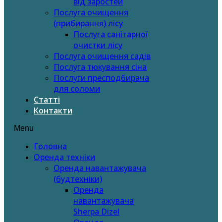
від заростей
Послуга очищення
(прибирання) лісу
Послуга санітарної
очистки лісу
Послуга очищення садів
Послуга тюкування сіна
Послуги пресподбирача
для соломи
Статті
Контакти
Menu
Головна
Оренда техніки
Оренда навантажувача
(будтехніки)
Оренда
навантажувача
Sherpa Dizel