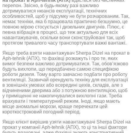
на прокат в Aph-tehnik (АПХ)
вдасться без численних
перепон. Звісно, в будь-якому разі важливо
дотримуватися нюансів експлуатації, технічних
особливостей, щоб у підсумку не бути розчарованим. Так,
немає техніки, яка б працювала практично безшумно, це
повною мірою стосується і дизельних двигунів. Плюс, є
певна вібрація в процесі, що теж актуально для всіх
навантажувачів, оскільки вони сконструйовані так, щоб
протягом тривалого часу транспортувати важкі вантажі.
Якщо треба взяти навантажувач Sherpa Dizel на прокат в
Aph-tehnik (АПХ), то фахівці розкажуть і про те, яких
вимог безпеки важливо дотримуватися. Так, обов’язково
будуть вихлопи, що передбачено самою специфікою
роботи дизеля. Тому варто завчасно подбати про роботу
вентиляції. Зазвичай орендують техніку для експлуатації
в зовнішніх умовах або всередині цехів, складів, але з
відчиненими дверима або з потужною вентиляцією, щоб
у приміщенні не накопичувалися вихлопні гази. Треба
врахувати і температурний режим. Іноді, якщо мають
місце аномальні морози, краще перечекати цей
короткостроковий погодний період.
Якщо клієнт вирішив узяти навантажувачі Sherpa Dizel на
прокат у компанії Aph-tehnik (АПХ), то ці та інші фактори
будуть враховані, адже фахівці знають конструктивний