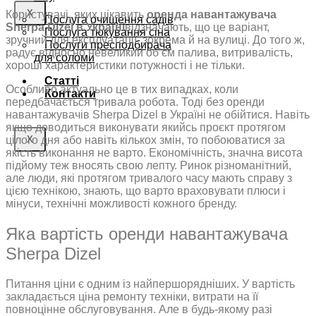
X
Користувачі, яких цікавить
оренда навантажувача
Послуга очищення садів
Sherpa Dizel в Україні
відзначають, що це варіант,
Послуга тюкування сіна
зручний для експлуатації, зокрема й на вулиці. До того ж,
Послуги пресподбирача
радує відносно невеликий об’єм палива, витривалість,
для соломи
хороші характеристики потужності і не тільки.
Статті
Особливо актуально це в тих випадках, коли
Контакти
передбачається тривала робота. Тоді без оренди
навантажувачів Sherpa Dizel в Україні не обійтися. Навіть
якщо доводиться виконувати якийсь проєкт протягом
цілого дня або навіть кількох змін, то побоюватися за
X
якість виконання не варто. Економічність, значна висота
підйому теж вносять свою лепту. Ринок різноманітний,
але люди, які протягом тривалого часу мають справу з
цією технікою, знають, що варто враховувати плюси і
мінуси, технічні можливості кожного бренду.
Яка вартість оренди навантажувача
Sherpa Dizel
Питання ціни є одним із найпершорядніших. У вартість
закладається ціна ремонту техніки, витрати на її
повноцінне обслуговування. Але в будь-якому разі