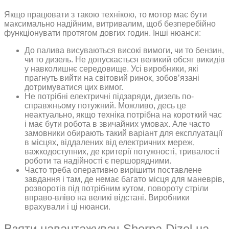
Якщо працювати з такою технікою, то мотор має бути
максимально надійним, витривалим, щоб безперебійно
функціонувати протягом довгих годин. Інші нюанси:
До палива висуваються високі вимоги, чи то бензин,
чи то дизель. Не допускається великий обсяг викидів
у навколишнє середовище. Усі виробники, які
прагнуть вийти на світовий ринок, зобов’язані
дотримуватися цих вимог.
Не потрібні електричні підзаряди, дизель по-
справжньому потужний. Можливо, десь це
неактуально, якщо техніка потрібна на короткий час
і має бути робота в звичайних умовах. Але часто
замовники обирають такий варіант для експлуатації
в місцях, віддалених від електричних мереж,
важкодоступних, де критерії потужності, тривалості
роботи та надійності є першорядними.
Часто треба оперативно вирішити поставлене
завдання і там, де немає багато місця для маневрів,
розворотів під потрібним кутом, повороту стріли
вправо-вліво на великі відстані. Виробники
врахували і ці нюанси.
Взяти навантажувач Sherpa Dizel на