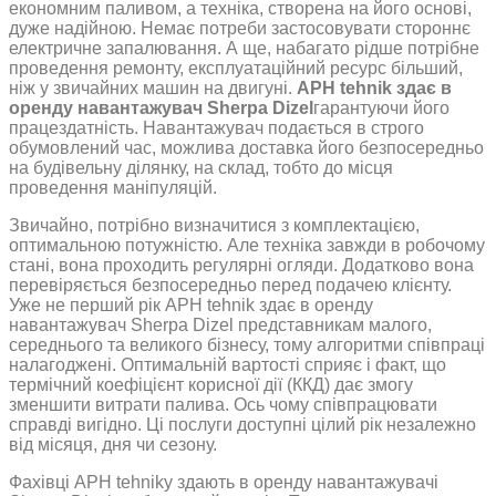
економним паливом, а техніка, створена на його основі,
дуже надійною. Немає потреби застосовувати стороннє
електричне запалювання. А ще, набагато рідше потрібне
проведення ремонту, експлуатаційний ресурс більший,
ніж у звичайних машин на двигуні.
APH tehnik здає в
оренду навантажувач Sherpa Dizel
гарантуючи його
працездатність. Навантажувач подається в строго
обумовлений час, можлива доставка його безпосередньо
на будівельну ділянку, на склад, тобто до місця
проведення маніпуляцій.
Звичайно, потрібно визначитися з комплектацією,
оптимальною потужністю. Але техніка завжди в робочому
стані, вона проходить регулярні огляди. Додатково вона
перевіряється безпосередньо перед подачею клієнту.
Уже не перший рік APH tehnik здає в оренду
навантажувач Sherpa Dizel представникам малого,
середнього та великого бізнесу, тому алгоритми співпраці
налагоджені. Оптимальній вартості сприяє і факт, що
термічний коефіцієнт корисної дії (ККД) дає змогу
зменшити витрати палива. Ось чому співпрацювати
справді вигідно. Ці послуги доступні цілий рік незалежно
від місяця, дня чи сезону.
Фахівці APH tehnikу здають в оренду навантажувачі