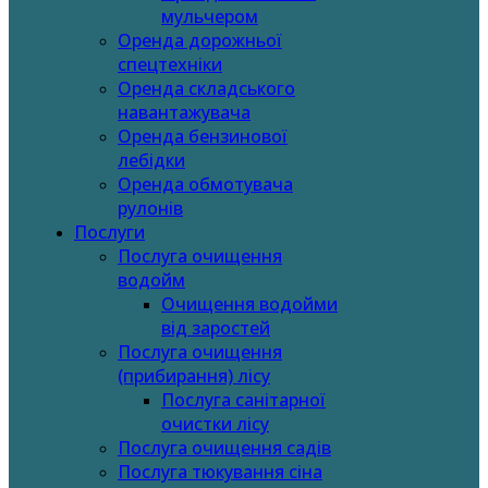
мульчером
Оренда дорожньої
спецтехніки
Оренда складського
навантажувача
Оренда бензинової
лебідки
Оренда обмотувача
рулонів
Послуги
Послуга очищення
водойм
Очищення водойми
від заростей
Послуга очищення
(прибирання) лісу
Послуга санітарної
очистки лісу
Послуга очищення садів
Послуга тюкування сіна