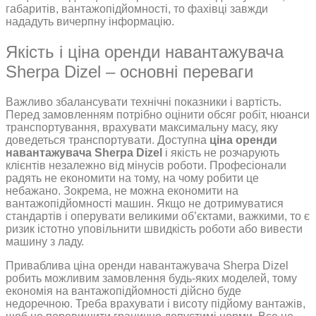
габаритів, вантажопідйомності, то фахівці завжди
нададуть вичерпну інформацію.
Якість і ціна оренди навантажувача
Sherpa Dizel – основні переваги
Важливо збалансувати технічні показники і вартість.
Перед замовленням потрібно оцінити обсяг робіт, нюанси
транспортування, врахувати максимальну масу, яку
доведеться транспортувати. Доступна
ціна оренди
навантажувача Sherpa Dizel
і якість не розчарують
клієнтів незалежно від мінусів роботи. Професіонали
радять не економити на тому, на чому робити це
небажано. Зокрема, не можна економити на
вантажопідйомності машин. Якщо не дотримуватися
стандартів і оперувати великими об’єктами, важкими, то є
ризик істотно уповільнити швидкість роботи або вивести
машину з ладу.
Приваблива ціна оренди навантажувача Sherpa Dizel
робить можливим замовлення будь-яких моделей, тому
економія на вантажопідйомності дійсно буде
недоречною. Треба врахувати і висоту підйому вантажів,