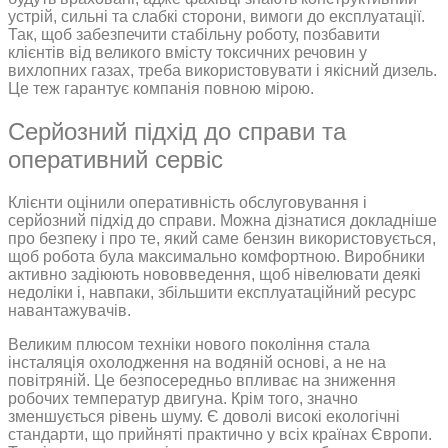
устрій, сильні та слабкі сторони, вимоги до експлуатації.
Так, щоб забезпечити стабільну роботу, позбавити
клієнтів від великого вмісту токсичних речовин у
вихлопних газах, треба використовувати і якісний дизель.
Це теж гарантує компанія повною мірою.
Серйозний підхід до справи та
оперативний сервіс
Клієнти оцінили оперативність обслуговування і
серйозний підхід до справи. Можна дізнатися докладніше
про безпеку і про те, який саме бензин використовується,
щоб робота була максимально комфортною. Виробники
активно задіюють нововведення, щоб нівелювати деякі
недоліки і, навпаки, збільшити експлуатаційний ресурс
навантажувачів.
Великим плюсом техніки нового покоління стала
інсталяція охолодження на водяній основі, а не на
повітряній. Це безпосередньо впливає на зниження
робочих температур двигуна. Крім того, значно
зменшується рівень шуму. Є доволі високі екологічні
стандарти, що прийняті практично у всіх країнах Європи.