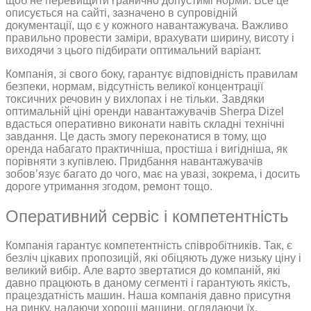
щоб не перевищити гранично допустимі норми. Все це
описується на сайті, зазначено в супровідній
документації, що є у кожного навантажувача. Важливо
правильно провести заміри, врахувати ширину, висоту і
виходячи з цього підбирати оптимальний варіант.
Компанія, зі свого боку, гарантує відповідність правилам
безпеки, нормам, відсутність великої концентрації
токсичних речовин у вихлопах і не тільки. Завдяки
оптимальній ціні оренди навантажувачів Sherpa Dizel
вдасться оперативно виконати навіть складні технічні
завдання. Це дасть змогу переконатися в тому, що
оренда набагато практичніша, простіша і вигідніша, як
порівняти з купівлею. Придбання навантажувачів
зобов’язує багато до чого, має на увазі, зокрема, і досить
дороге утримання згодом, ремонт тощо.
Оперативний сервіс і компетентність
Компанія гарантує компетентність співробітників. Так, є
безліч цікавих пропозицій, які обіцяють дуже низьку ціну і
великий вибір. Але варто звертатися до компаній, які
давно працюють в даному сегменті і гарантують якість,
працездатність машин. Наша компанія давно присутня
на ринку, надаючи хороші машини, оглядаючи їх,